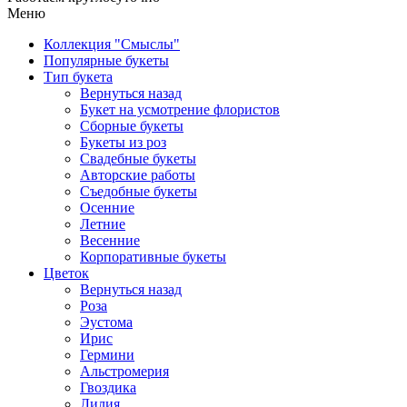
Меню
Коллекция "Смыслы"
Популярные букеты
Тип букета
Вернуться назад
Букет на усмотрение флористов
Сборные букеты
Букеты из роз
Свадебные букеты
Авторские работы
Съедобные букеты
Осенние
Летние
Весенние
Корпоративные букеты
Цветок
Вернуться назад
Роза
Эустома
Ирис
Гермини
Альстромерия
Гвоздика
Лилия