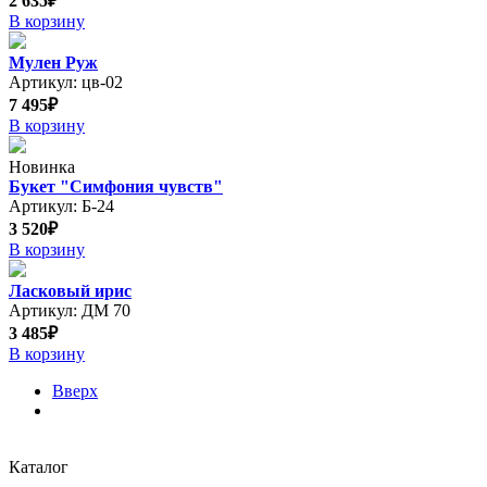
2 635₽
В корзину
Мулен Руж
Артикул: цв-02
7 495₽
В корзину
Новинка
Букет "Симфония чувств"
Артикул: Б-24
3 520₽
В корзину
Ласковый ирис
Артикул: ДМ 70
3 485₽
В корзину
Вверх
Каталог