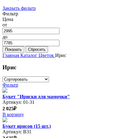
Закрыть фильтр
Фильтр
Цена
от
до
Главная
Каталог
Цветок
Ирис
Ирис
Фильтр
Букет "Ириски для мамочки"
Артикул: 01-31
2 025₽
В корзину
Букет ирисов (15 шт.)
Артикул: В31