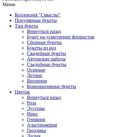
Меню
Коллекция "Смыслы"
Популярные букеты
Тип букета
Вернуться назад
Букет на усмотрение флористов
Сборные букеты
Букеты из роз
Свадебные букеты
Авторские работы
Съедобные букеты
Осенние
Летние
Весенние
Корпоративные букеты
Цветок
Вернуться назад
Роза
Эустома
Ирис
Гермини
Альстромерия
Гвоздика
Лилия