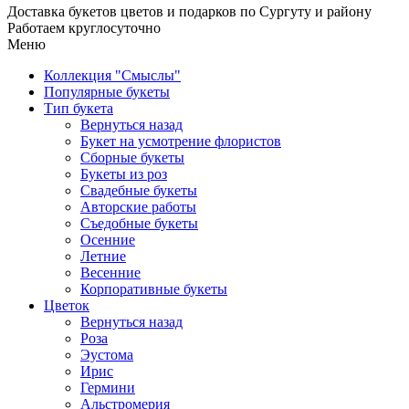
Доставка букетов цветов и подарков по Сургуту и району
Работаем круглосуточно
Меню
Коллекция "Смыслы"
Популярные букеты
Тип букета
Вернуться назад
Букет на усмотрение флористов
Сборные букеты
Букеты из роз
Свадебные букеты
Авторские работы
Съедобные букеты
Осенние
Летние
Весенние
Корпоративные букеты
Цветок
Вернуться назад
Роза
Эустома
Ирис
Гермини
Альстромерия