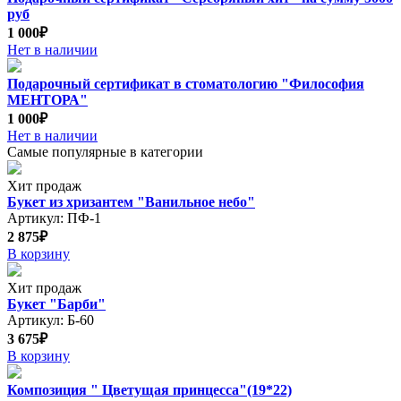
руб
1 000₽
Нет в наличии
Подарочный сертификат в стоматологию "Философия
МЕНТОРА"
1 000₽
Нет в наличии
Самые популярные в категории
Хит продаж
Букет из хризантем "Ванильное небо"
Артикул: ПФ-1
2 875₽
В корзину
Хит продаж
Букет "Барби"
Артикул: Б-60
3 675₽
В корзину
Композиция " Цветущая принцесса"(19*22)