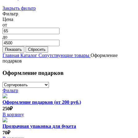
Закрыть фильтр
Фильтр
Цена
от
до
Главная
Каталог
Сопутствующие товары
Оформление
подарков
Оформление подарков
Фильтр
Оформление подарков (от 200 руб.)
250₽
В корзину
Прозрачная упаковка для букета
70₽