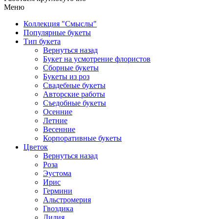
Меню
Коллекция "Смыслы"
Популярные букеты
Тип букета
Вернуться назад
Букет на усмотрение флористов
Сборные букеты
Букеты из роз
Свадебные букеты
Авторские работы
Съедобные букеты
Осенние
Летние
Весенние
Корпоративные букеты
Цветок
Вернуться назад
Роза
Эустома
Ирис
Гермини
Альстромерия
Гвоздика
Лилия