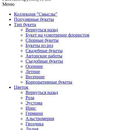
Меню
Коллекция "Смыслы"
Популярные букеты
Тип букета
Вернуться назад
Букет на усмотрение флористов
Сборные букеты
Букеты из роз
Свадебные букеты
Авторские работы
Съедобные букеты
Осенние
Летние
Весенние
Корпоративные букеты
Цветок
Вернуться назад
Роза
Эустома
Ирис
Гермини
Альстромерия
Гвоздика
Лилия