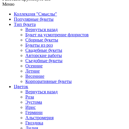
Меню
Коллекция "Смыслы"
Популярные букеты
Тип букета
Вернуться назад
Букет на усмотрение флористов
Сборные букеты
Букеты из роз
Свадебные букеты
Авторские работы
Съедобные букеты
Осенние
Летние
Весенние
Корпоративные букеты
Цветок
Вернуться назад
Роза
Эустома
Ирис
Гермини
Альстромерия
Гвоздика
Лилия