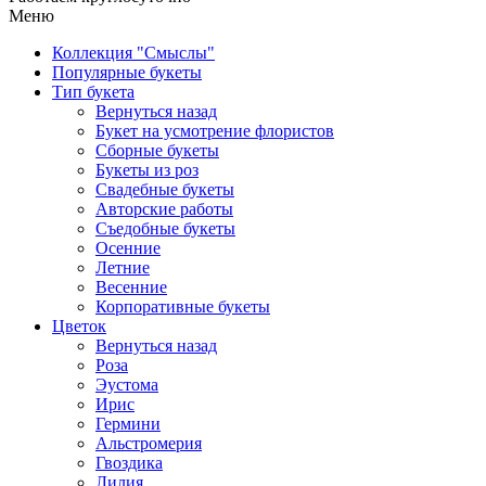
Меню
Коллекция "Смыслы"
Популярные букеты
Тип букета
Вернуться назад
Букет на усмотрение флористов
Сборные букеты
Букеты из роз
Свадебные букеты
Авторские работы
Съедобные букеты
Осенние
Летние
Весенние
Корпоративные букеты
Цветок
Вернуться назад
Роза
Эустома
Ирис
Гермини
Альстромерия
Гвоздика
Лилия