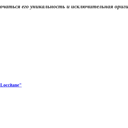
ючаться его уникальность и исключительная ориг
Loccitane"