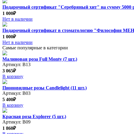
Подарочный сертификат "Серебряный хит" на сумму 5000 
1 000₽
Нет в наличии
Подарочный сертификат в стоматологию "Философия М
1 000₽
Нет в наличии
Самые популярные в категории
Малиновая роза Full Monty (7 шт.)
Артикул: В13
3 065₽
В корзину
Пионовидные розы Candlelight (11 шт.)
Артикул: В03
5 400₽
В корзину
Красная роза Explorer (5 шт.)
Артикул: В09
1 860₽
В корзину