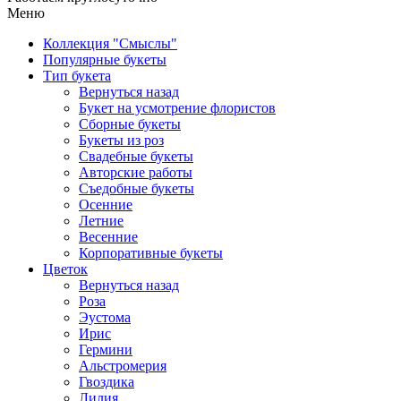
Меню
Коллекция "Смыслы"
Популярные букеты
Тип букета
Вернуться назад
Букет на усмотрение флористов
Сборные букеты
Букеты из роз
Свадебные букеты
Авторские работы
Съедобные букеты
Осенние
Летние
Весенние
Корпоративные букеты
Цветок
Вернуться назад
Роза
Эустома
Ирис
Гермини
Альстромерия
Гвоздика
Лилия