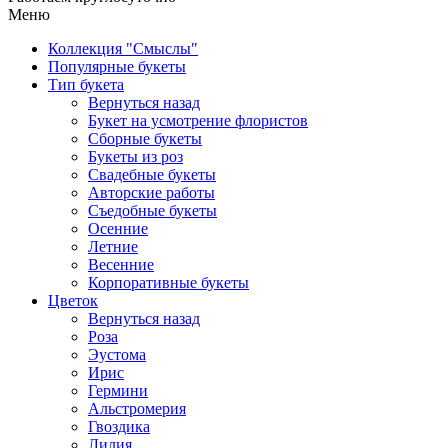
Меню
Коллекция "Смыслы"
Популярные букеты
Тип букета
Вернуться назад
Букет на усмотрение флористов
Сборные букеты
Букеты из роз
Свадебные букеты
Авторские работы
Съедобные букеты
Осенние
Летние
Весенние
Корпоративные букеты
Цветок
Вернуться назад
Роза
Эустома
Ирис
Гермини
Альстромерия
Гвоздика
Лилия