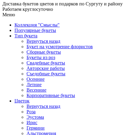
Доставка букетов цветов и подарков по Сургуту и району
Работаем круглосуточно
Меню
Коллекция "Смыслы"
Популярные букеты
Тип букета
Вернуться назад
Букет на усмотрение флористов
Сборные букеты
Букеты из роз
Свадебные букеты
Авторские работы
Съедобные букеты
Осенние
Летние
Весенние
Корпоративные букеты
Цветок
Вернуться назад
Роза
Эустома
Ирис
Гермини
Альстромерия