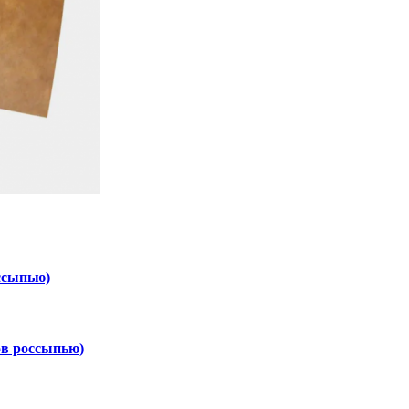
ссыпью)
ов россыпью)