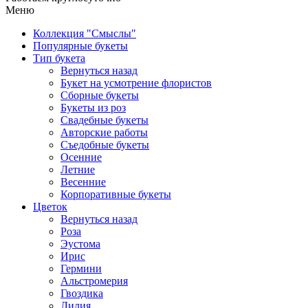
Меню
Коллекция "Смыслы"
Популярные букеты
Тип букета
Вернуться назад
Букет на усмотрение флористов
Сборные букеты
Букеты из роз
Свадебные букеты
Авторские работы
Съедобные букеты
Осенние
Летние
Весенние
Корпоративные букеты
Цветок
Вернуться назад
Роза
Эустома
Ирис
Гермини
Альстромерия
Гвоздика
Лилия