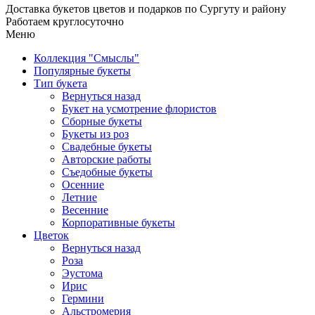
Доставка букетов цветов и подарков по Сургуту и району
Работаем круглосуточно
Меню
Коллекция "Смыслы"
Популярные букеты
Тип букета
Вернуться назад
Букет на усмотрение флористов
Сборные букеты
Букеты из роз
Свадебные букеты
Авторские работы
Съедобные букеты
Осенние
Летние
Весенние
Корпоративные букеты
Цветок
Вернуться назад
Роза
Эустома
Ирис
Гермини
Альстромерия