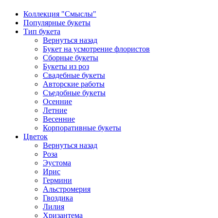
Коллекция "Смыслы"
Популярные букеты
Тип букета
Вернуться назад
Букет на усмотрение флористов
Сборные букеты
Букеты из роз
Свадебные букеты
Авторские работы
Съедобные букеты
Осенние
Летние
Весенние
Корпоративные букеты
Цветок
Вернуться назад
Роза
Эустома
Ирис
Гермини
Альстромерия
Гвоздика
Лилия
Хризантема