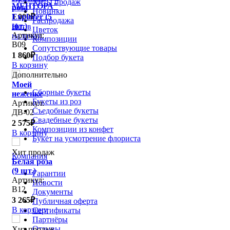
Хиты продаж
МЕНТОРА"
роза
Новинки
1 000₽
Explorer (5
Распродажа
шт.)
Нет в
Цветок
Артикул:
наличии
Композиции
В09
Сопутствующие товары
1 860₽
Подбор букета
В корзину
Дополнительно
Моей
Сборные букеты
неженке
Букеты из роз
Артикул:
Съедобные букеты
ДВ-02
Свадебные букеты
2 575₽
Композиции из конфет
В корзину
Букет на усмотрение флориста
Хит продаж
Компания
Белая роза
(9 шт.)
Гарантии
Артикул:
Новости
В12
Документы
3 265₽
Публичная оферта
В корзину
Сертификаты
Партнёры
Отзывы
Хит продаж