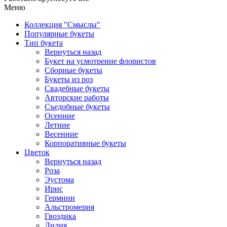
Меню
Коллекция "Смыслы"
Популярные букеты
Тип букета
Вернуться назад
Букет на усмотрение флористов
Сборные букеты
Букеты из роз
Свадебные букеты
Авторские работы
Съедобные букеты
Осенние
Летние
Весенние
Корпоративные букеты
Цветок
Вернуться назад
Роза
Эустома
Ирис
Гермини
Альстромерия
Гвоздика
Лилия