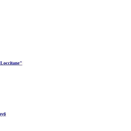
Loccitane"
руб