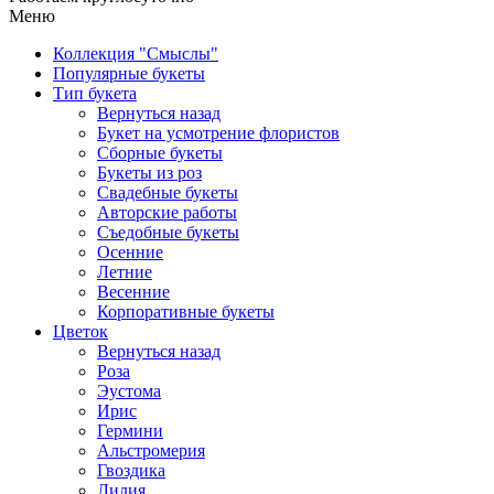
Меню
Коллекция "Смыслы"
Популярные букеты
Тип букета
Вернуться назад
Букет на усмотрение флористов
Сборные букеты
Букеты из роз
Свадебные букеты
Авторские работы
Съедобные букеты
Осенние
Летние
Весенние
Корпоративные букеты
Цветок
Вернуться назад
Роза
Эустома
Ирис
Гермини
Альстромерия
Гвоздика
Лилия