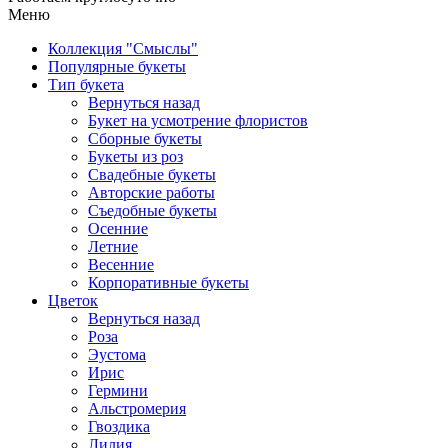
Меню
Коллекция "Смыслы"
Популярные букеты
Тип букета
Вернуться назад
Букет на усмотрение флористов
Сборные букеты
Букеты из роз
Свадебные букеты
Авторские работы
Съедобные букеты
Осенние
Летние
Весенние
Корпоративные букеты
Цветок
Вернуться назад
Роза
Эустома
Ирис
Гермини
Альстромерия
Гвоздика
Лилия