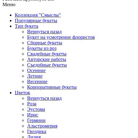
Меню
Коллекция "Смыслы"
Популярные букеты
Тип букета
Вернуться назад
Букет на усмотрение флористов
Сборные букеты
Букеты из роз
Свадебные букеты
Авторские работы
Съедобные букеты
Осенние
Летние
Весенние
Корпоративные букеты
Цветок
Вернуться назад
Роза
Эустома
Ирис
Гермини
Альстромерия
Гвоздика
Лилия