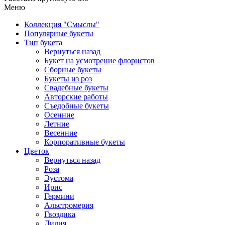
Меню
Коллекция "Смыслы"
Популярные букеты
Тип букета
Вернуться назад
Букет на усмотрение флористов
Сборные букеты
Букеты из роз
Свадебные букеты
Авторские работы
Съедобные букеты
Осенние
Летние
Весенние
Корпоративные букеты
Цветок
Вернуться назад
Роза
Эустома
Ирис
Гермини
Альстромерия
Гвоздика
Лилия