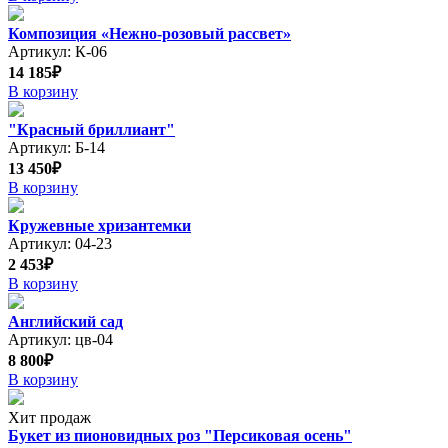
Композиция «Нежно-розовый рассвет»
Артикул: К-06
14 185₽
В корзину
"Красный бриллиант"
Артикул: Б-14
13 450₽
В корзину
Кружевные хризантемки
Артикул: 04-23
2 453₽
В корзину
Английский сад
Артикул: цв-04
8 800₽
В корзину
Хит продаж
Букет из пионовидных роз "Персиковая осень"