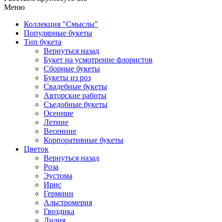
Меню
Коллекция "Смыслы"
Популярные букеты
Тип букета
Вернуться назад
Букет на усмотрение флористов
Сборные букеты
Букеты из роз
Свадебные букеты
Авторские работы
Съедобные букеты
Осенние
Летние
Весенние
Корпоративные букеты
Цветок
Вернуться назад
Роза
Эустома
Ирис
Гермини
Альстромерия
Гвоздика
Лилия