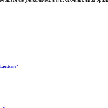
ючаться его уникальность и исключительная ориг
Loccitane"