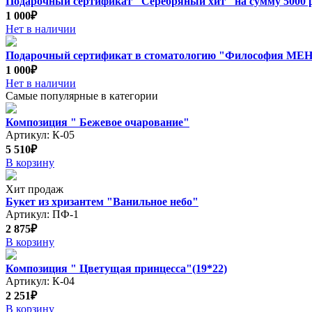
Подарочный сертификат "Серебряный хит" на сумму 5000 
1 000₽
Нет в наличии
Подарочный сертификат в стоматологию "Философия М
1 000₽
Нет в наличии
Самые популярные в категории
Композиция " Бежевое очарование"
Артикул: К-05
5 510₽
В корзину
Хит продаж
Букет из хризантем "Ванильное небо"
Артикул: ПФ-1
2 875₽
В корзину
Композиция " Цветущая принцесса"(19*22)
Артикул: К-04
2 251₽
В корзину