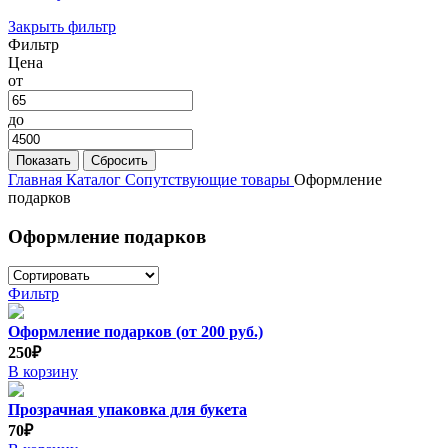
Закрыть фильтр
Фильтр
Цена
от
до
Главная
Каталог
Сопутствующие товары
Оформление
подарков
Оформление подарков
Фильтр
Оформление подарков (от 200 руб.)
250₽
В корзину
Прозрачная упаковка для букета
70₽