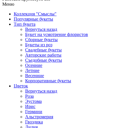
Меню
Коллекция "Смыслы"
Популярные букеты
Тип букета
Вернуться назад
Букет на усмотрение флористов
Сборные букеты
Букеты из роз
Свадебные букеты
Авторские работы
Съедобные букеты
Осенние
Летние
Весенние
Корпоративные букеты
Цветок
Вернуться назад
Роза
Эустома
Ирис
Гермини
Альстромерия
Гвоздика
Лилия