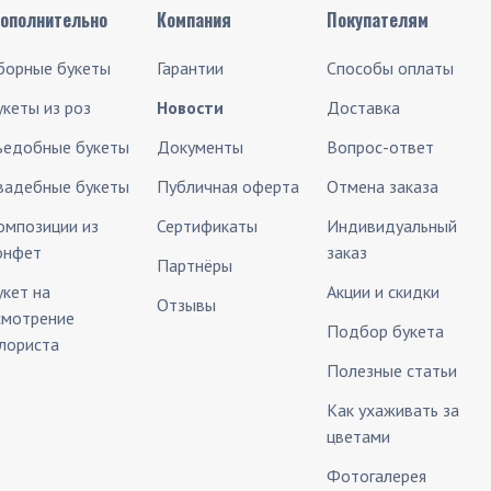
ополнительно
Компания
Покупателям
борные букеты
Гарантии
Способы оплаты
укеты из роз
Новости
Доставка
ъедобные букеты
Документы
Вопрос-ответ
вадебные букеты
Публичная оферта
Отмена заказа
омпозиции из
Сертификаты
Индивидуальный
онфет
заказ
Партнёры
укет на
Акции и скидки
Отзывы
смотрение
Подбор букета
лориста
Полезные статьи
Как ухаживать за
цветами
Фотогалерея