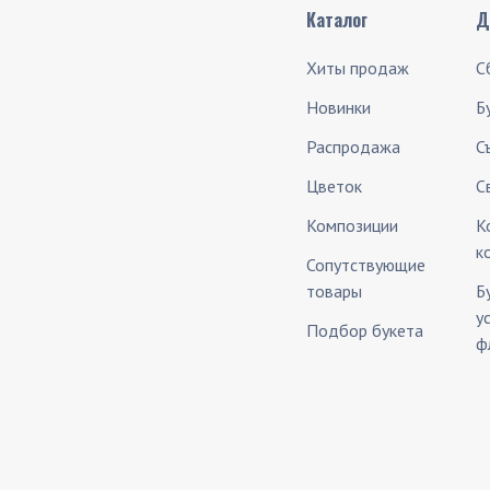
Каталог
Д
Хиты продаж
С
Новинки
Б
Распродажа
С
Цветок
С
Композиции
К
к
Сопутствующие
товары
Б
у
Подбор букета
ф