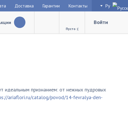
ата
Доставка
Гарантии
Контакты
Ру
Войти
Акции
Пусто :(
нут идеальным признанием: от нежных пудровых
ps://ariaflori.ru/catalog/povod/14-fevralya-den-