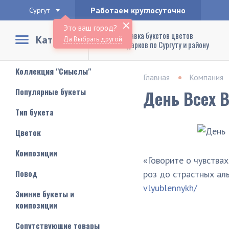
Работаем круглосуточно
Сургут
Это ваш город?
Доставка букетов цветов
Каталог
Да
Выбрать другой
и подарков по Сургуту и району
Коллекция "Смыслы"
Главная
Компания
Популярные букеты
День Всех 
Тип букета
Цветок
Композиции
«Говорите о чувства
Повод
роз до страстных ал
vlyublennykh/
Зимние букеты и
композиции
Сопутствующие товары