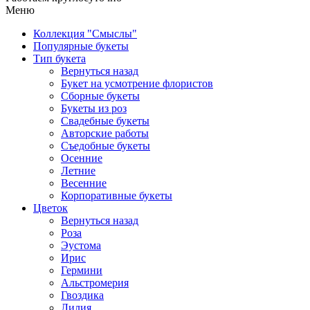
Меню
Коллекция "Смыслы"
Популярные букеты
Тип букета
Вернуться назад
Букет на усмотрение флористов
Сборные букеты
Букеты из роз
Свадебные букеты
Авторские работы
Съедобные букеты
Осенние
Летние
Весенние
Корпоративные букеты
Цветок
Вернуться назад
Роза
Эустома
Ирис
Гермини
Альстромерия
Гвоздика
Лилия