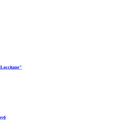
Loccitane"
руб