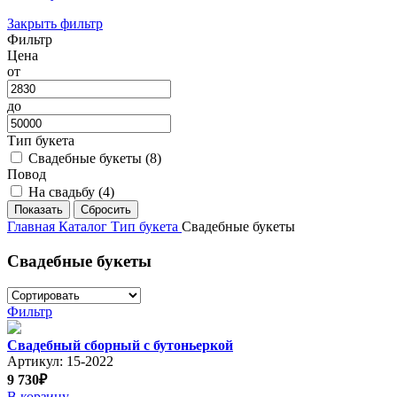
Закрыть фильтр
Фильтр
Цена
от
до
Тип букета
Свадебные букеты (
8
)
Повод
На свадьбу (
4
)
Главная
Каталог
Тип букета
Свадебные букеты
Свадебные букеты
Фильтр
Свадебный сборный с бутоньеркой
Артикул: 15-2022
9 730₽
В корзину