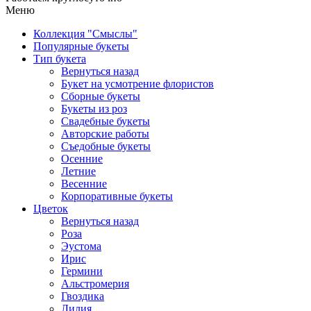
Меню
Коллекция "Смыслы"
Популярные букеты
Тип букета
Вернуться назад
Букет на усмотрение флористов
Сборные букеты
Букеты из роз
Свадебные букеты
Авторские работы
Съедобные букеты
Осенние
Летние
Весенние
Корпоративные букеты
Цветок
Вернуться назад
Роза
Эустома
Ирис
Гермини
Альстромерия
Гвоздика
Лилия