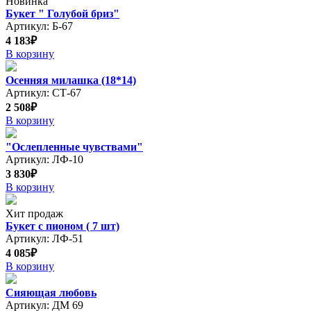
Новинка
Букет " Голубой бриз"
Артикул: Б-67
4 183₽
В корзину
Осенняя милашка (18*14)
Артикул: СТ-67
2 508₽
В корзину
"Ослепленные чувствами"
Артикул: ЛФ-10
3 830₽
В корзину
Хит продаж
Букет с пионом ( 7 шт)
Артикул: ЛФ-51
4 085₽
В корзину
Сияющая любовь
Артикул: ДМ 69