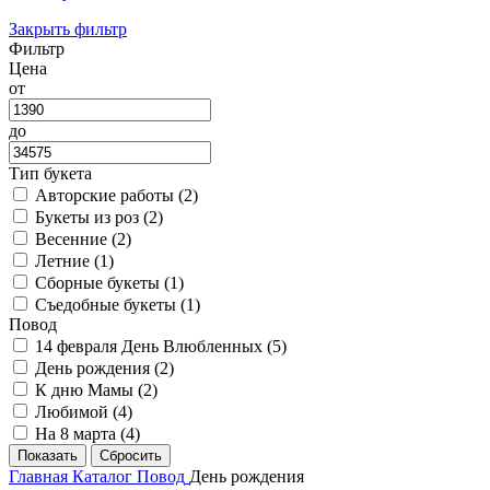
Закрыть фильтр
Фильтр
Цена
от
до
Тип букета
Авторские работы (
2
)
Букеты из роз (
2
)
Весенние (
2
)
Летние (
1
)
Сборные букеты (
1
)
Съедобные букеты (
1
)
Повод
14 февраля День Влюбленных (
5
)
День рождения (
2
)
К дню Мамы (
2
)
Любимой (
4
)
На 8 марта (
4
)
Главная
Каталог
Повод
День рождения