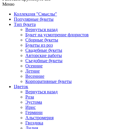
Меню
Коллекция "Смыслы"
Популярные букеты
Тип букета
Вернуться назад
Букет на усмотрение флористов
Сборные букеты
Букеты из роз
Свадебные букеты
Авторские работы
Съедобные букеты
Осенние
Летние
Весенние
Корпоративные букеты
Цветок
Вернуться назад
Роза
Эустома
Ирис
Гермини
Альстромерия
Гвоздика
Лилия